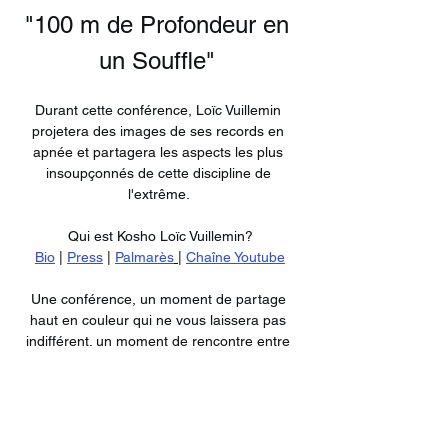
"100 m de Profondeur en 
un Souffle" 
Durant cette conférence, Loïc Vuillemin 
projetera des images de ses records en 
apnée et partagera les aspects les plus 
insoupçonnés de cette discipline de 
l'extrême. 
Qui est Kosho Loïc Vuillemin?
Bio
 | 
Press
 | 
Palmarès
 |
Chaîne Youtube
Une conférence, un moment de partage 
haut en couleur qui ne vous laissera pas 
indifférent. un moment de rencontre entre 
performance et méditation, où l'exploration 
des profondeurs devient aussi une 
exploration de soi