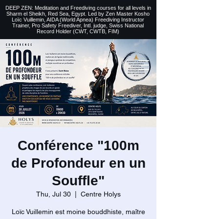
DEEP ZEN: Meditation and Freediving courses for all levels
in
Sharm el Sheikh
, Red Sea, Egypt. Led by Zen Master Kosho
Loïc Vuillemin, AIDA (World Apnea)
Freediving Instructor
Trainer, Pro Safety Freediver
, Intl. judge, Swiss National
Record Holder (CWT, CWTB, FIM)
Conférence "100m
de Profondeur en un
Souffle"
Thu, Jul 30
  |  
Centre Holys
Loïc Vuillemin est moine bouddhiste, maître