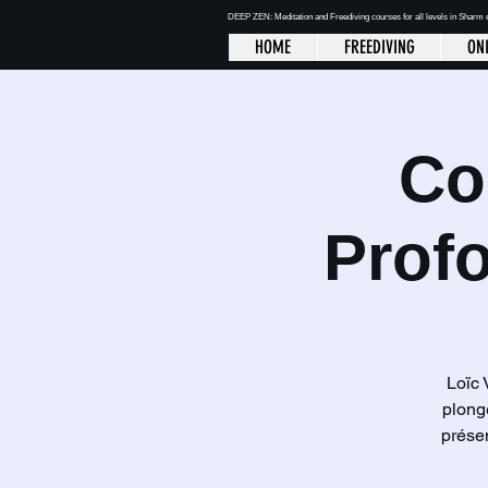
DEEP ZEN: Meditation and Freediving courses for all levels
in Sharm 
HOME
FREEDIVING
ONL
Co
Profo
Loïc 
plong
présen