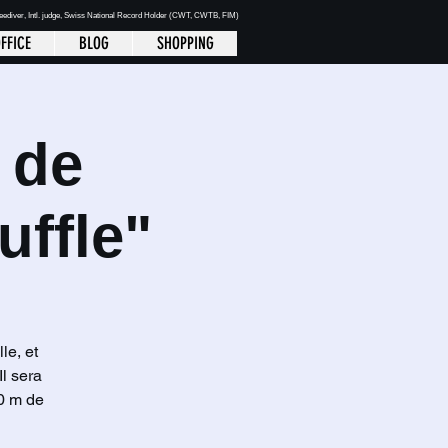
reediver
, Intl. judge, Swiss National Record Holder (CWT, CWTB, FIM)
FFICE
BLOG
SHOPPING
 de
uffle"
le, et
l sera
00 m de