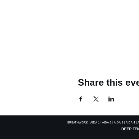
Share this ev
BREATHWORK
|
AIDA 1
|
AIDA 2
|
AIDA 3
|
AIDA 4
|
DEEP ZEN: