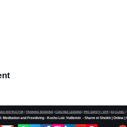
ent
AIDA INSTRUCTOR
|
TRAINING SESSIONS
|
COACHED LESSONS
|
PRO SAFETY / EFR
|
EQ-CLINIC
|
 Meditation and Freediving - Kosho Loïc Vuillemin - Sharm el Sheikh | Online |