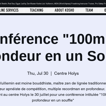
el Sheikh
, Red Sea, Egypt. Led by Zen Master Kosho Loïc Vuillemin, AIDA (World Apnea)
Freediving Instructor Trainer, Pro Safety F
INE SERVICES
TEACHING
ABOUT KOSHO
TEAM
O
nférence "100m
ndeur en un So
Thu, Jul 30
  |  
Centre Holys
Vuillemin est moine bouddhiste, maître zen de lignée traditionnel
eur apnéiste de compétition, multiple recordman en profondeur. I
t au centre Holys le 30 juillet pour une conférence intitulée "1
profondeur en un souffle"