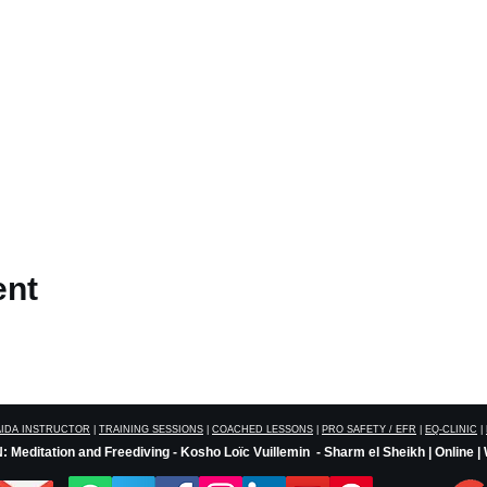
ent
AIDA INSTRUCTOR
|
TRAINING SESSIONS
|
COACHED LESSONS
|
PRO SAFETY / EFR
|
EQ-CLINIC
|
 Meditation and Freediving - Kosho Loïc Vuillemin - Sharm el Sheikh | Online |