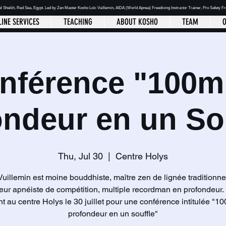
el Sheikh
, Red Sea, Egypt. Led by Zen Master Kosho Loïc Vuillemin, AIDA (World Apnea)
Freediving Instructor Trainer, Pro Safety F
INE SERVICES
TEACHING
ABOUT KOSHO
TEAM
O
nférence "100m
ndeur en un So
Thu, Jul 30
  |  
Centre Holys
Vuillemin est moine bouddhiste, maître zen de lignée traditionnel
eur apnéiste de compétition, multiple recordman en profondeur. I
t au centre Holys le 30 juillet pour une conférence intitulée "1
profondeur en un souffle"