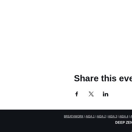
Share this ev
BREATHWORK
|
AIDA 1
|
AIDA 2
|
AIDA 3
|
AIDA 4
|
DEEP ZEN: