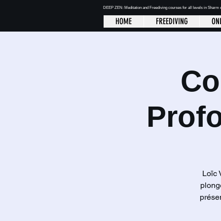
DEEP ZEN: Meditation and Freediving courses for all levels
in Sharm 
HOME
FREEDIVING
ONL
Co
Profo
Loïc 
plong
présen