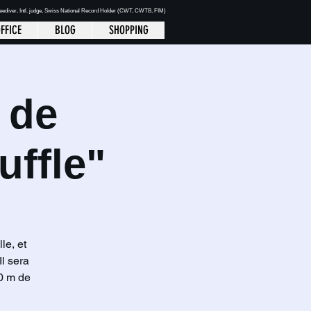
reediver
, Intl. judge, Swiss National Record Holder (CWT, CWTB, FIM)
FFICE
BLOG
SHOPPING
 de
uffle"
le, et
l sera
00 m de