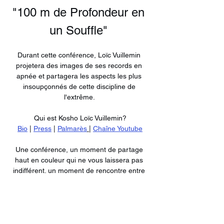
"100 m de Profondeur en 
un Souffle" 
Durant cette conférence, Loïc Vuillemin 
projetera des images de ses records en 
apnée et partagera les aspects les plus 
insoupçonnés de cette discipline de 
l'extrême. 
Qui est Kosho Loïc Vuillemin?
Bio
 | 
Press
 | 
Palmarès
 |
Chaîne Youtube
Une conférence, un moment de partage 
haut en couleur qui ne vous laissera pas 
indifférent. un moment de rencontre entre 
performance et méditation, où l'exploration 
des profondeurs devient aussi une 
exploration de soi