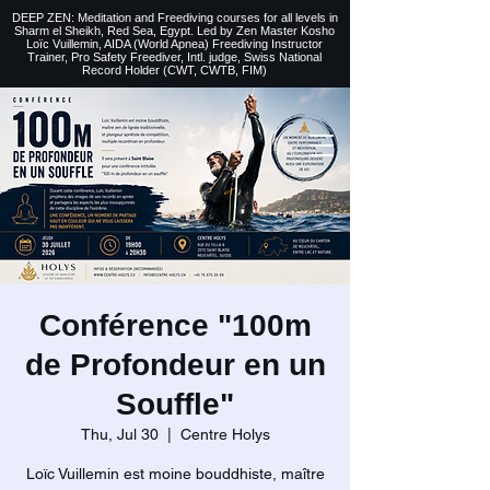
DEEP ZEN: Meditation and Freediving courses for all levels
in
Sharm el Sheikh
, Red Sea, Egypt. Led by Zen Master Kosho
Loïc Vuillemin, AIDA (World Apnea)
Freediving Instructor
Trainer, Pro Safety Freediver
, Intl. judge, Swiss National
Record Holder (CWT, CWTB, FIM)
Conférence "100m
de Profondeur en un
Souffle"
Thu, Jul 30
  |  
Centre Holys
Loïc Vuillemin est moine bouddhiste, maître