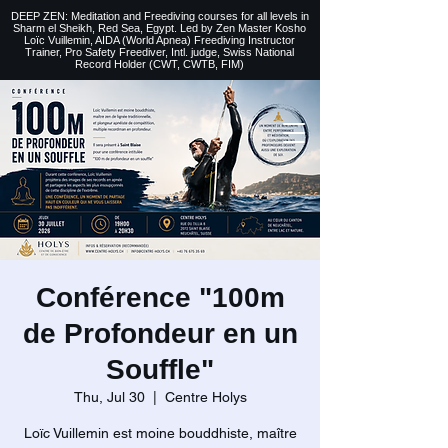
DEEP ZEN: Meditation and Freediving courses for all levels
in
Sharm el Sheikh
, Red Sea, Egypt. Led by Zen Master Kosho
Loïc Vuillemin, AIDA (World Apnea)
Freediving Instructor
Trainer, Pro Safety Freediver
, Intl. judge, Swiss National
Record Holder (CWT, CWTB, FIM)
Conférence "100m
de Profondeur en un
Souffle"
Thu, Jul 30
  |  
Centre Holys
Loïc Vuillemin est moine bouddhiste, maître