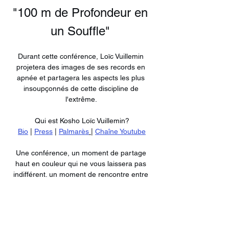
"100 m de Profondeur en 
un Souffle" 
Durant cette conférence, Loïc Vuillemin 
projetera des images de ses records en 
apnée et partagera les aspects les plus 
insoupçonnés de cette discipline de 
l'extrême. 
Qui est Kosho Loïc Vuillemin?
Bio
 | 
Press
 | 
Palmarès
 |
Chaîne Youtube
Une conférence, un moment de partage 
haut en couleur qui ne vous laissera pas 
indifférent. un moment de rencontre entre 
performance et méditation, où l'exploration 
des profondeurs devient aussi une 
exploration de soi