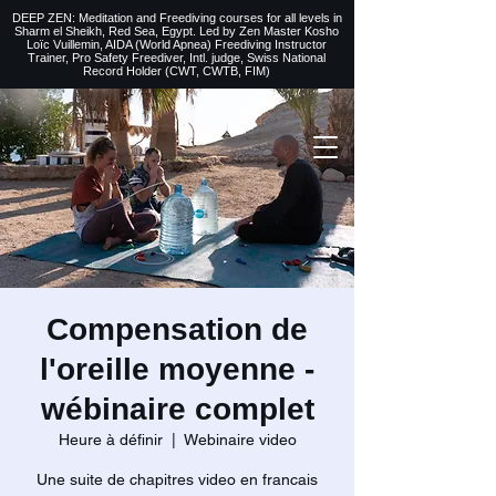
DEEP ZEN: Meditation and Freediving courses for all levels
in
Sharm el Sheikh
, Red Sea, Egypt. Led by Zen Master Kosho
Loïc Vuillemin, AIDA (World Apnea)
Freediving Instructor
Trainer, Pro Safety Freediver
, Intl. judge, Swiss National
Record Holder (CWT, CWTB, FIM)
Compensation de
l'oreille moyenne -
wébinaire complet
Heure à définir
  |  
Webinaire video
Une suite de chapitres video en francais